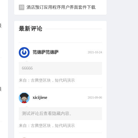
于灯火阑珊处，于暗香离别时，未曾放
酒店预订应用程序用户界面套件下载
弃
来自：
电子商务网站导航栏设计合集
很
最新评论
范德萨范德萨
2021-10-24
66666
来自：
古腾堡区块，短代码演示
xicijiese
2021-09-06
很
测试评论后查看隐藏内容。
来自：
古腾堡区块，短代码演示
112
2021-06-04