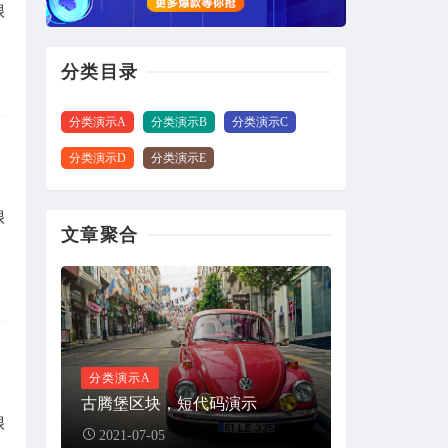
很
很好！
来自：
酒店预订应用程序用户界面套件下载
分类目录
久伴博客
2020-09-17
分类演示A
分类演示B
分类演示C
分类演示D
分类演示E
66666666666666666
来自：
古腾堡区块，短代码演示
很
文章聚合
顶顶顶顶
2020-08-20
测试评论后查看隐藏内容。
来自：
古腾堡区块，短代码演示
分类演示A
古腾堡区块，短代码演示
儿童肥肉
2020-07-28
很
2021-07-05