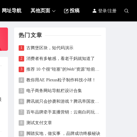
66666666666666666
网址导航
其他页面
投稿
登录/注册
来自：
古腾堡区块，短代码演示
热门文章
顶顶顶顶
2020-08-20
古腾堡区块，短代码演示
测试评论后查看隐藏内容。
消费者有多敏感，看老干妈就知道了
来自：
古腾堡区块，短代码演示
推荐 10 个很“哇塞”的Web“资源”给前端工友，收藏等于学会~
教你用AE Plexus粒子制作科技小球！
儿童肥肉
2020-07-28
电子商务网站导航栏设计合集
很
asdada大大
腾讯就只会抄袭和游戏？腾讯帝国攻防战背后的睿智与城府
来自：
腾讯就只会抄袭和游戏？腾讯帝国攻防战背后的睿智与城府
百年品牌牵手直播营销：云南白药玩出新高度
测试支付文章
灯火阑珊处
2021-11-16
脚踏实地，做实事 ，品牌成功终极秘诀