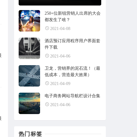
asdada大大
250+位新锐营销人出席的大会
来自：
腾讯就只会抄袭和游戏？腾讯帝国攻防战背后的睿智与城府
都发生了啥？
灯火阑珊处
2021-11-16
2021-04-08
酒店预订应用程序用户界面套
于灯火阑珊处，于暗香离别时，未曾放
件下载
弃
很
2021-04-06
来自：
电子商务网站导航栏设计合集
卫龙，营销界的泥石流！（最
低成本，营造最大效果）
范德萨范德萨
2021-10-24
2021-04-09
66666
电子商务网站导航栏设计合集
2021-04-06
来自：
古腾堡区块，短代码演示
很
xicijiese
2021-09-06
热门标签