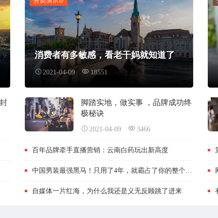
分类演示D
消费者有多敏感，看老干妈就知道了
2021-04-09
18551
封
脚踏实地，做实事 ，品牌成功终
极秘诀
2021-04-09
3466
百年品牌牵手直播营销：云南白药玩出新高度
中国男装最强黑马！只用了4年，就霸占了你的整个大学
自媒体一片红海，为什么我还是义无反顾跳了进来