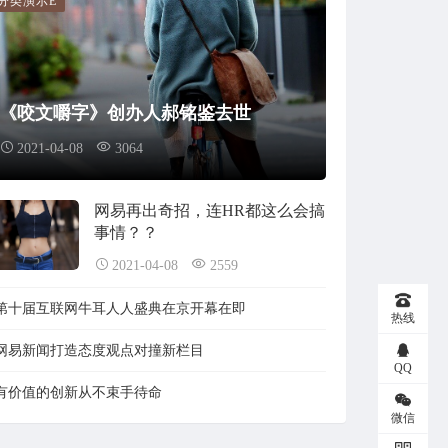
分类演示E
来自：
古腾堡区块，短代码演示
儿童肥肉
2020-07-28
《咬文嚼字》创办人郝铭鉴去世
asdada大大
2021-04-08
3064
来自：
腾讯就只会抄袭和游戏？腾讯帝国攻防战背后的睿智与城府
网易再出奇招，连HR都这么会搞
事情？？
2021-04-08
2559
第十届互联网牛耳人人盛典在京开幕在即
热线
网易新闻打造态度观点对撞新栏目
QQ
有价值的创新从不束手待命
微信