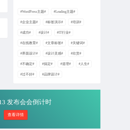
测试评论后查看隐藏内容。
#WordPress主题#
#Leading主题#
来自：
古腾堡区块，短代码演示
#企业主题#
#标签演示#
#培训#
112
2021-06-04
#成功#
#设计#
#IT行业#
#在线教育#
#文章标签#
#关键词#
啊啊啊啊啊啊啊
#界面设计#
#设计灵感#
#欣赏#
来自：
酒店预订应用程序用户界面套件下载
#不确定#
#搞定#
#道理#
#人生#
112
2021-06-04
#过不好#
#品牌设计#
去
来自：
酒店预订应用程序用户界面套件下载
ne 13 发布会会倒计时
查看详情
咚咚锵
2020-11-03