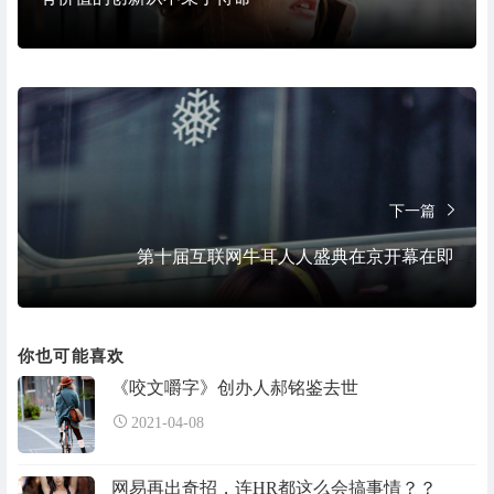
下一篇
第十届互联网牛耳人人盛典在京开幕在即
你也可能喜欢
《咬文嚼字》创办人郝铭鉴去世
2021-04-08
网易再出奇招，连HR都这么会搞事情？？