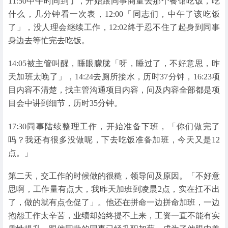
11:50中午时间到了，开始跟同事商量去那个餐馆吃饭，吃
什么，几分钟看一次表，12:00「同志们，中午了该吃饭
了」，没人理会继续工作，12:02终于忍不住了起身到同事
身边去等忙完去吃饭。
14:05被主管叫醒，睡眼朦胧「呀，睡过了，不好意思，昨
天加班太晚了」，14:24去厕所接水，历时37分钟，16:23项
目内容不清楚，找主管沟通项目内容，问及内容全部都是项
目会中讲到细节，历时35分钟。
17:30同事陆续整理工作，开始准备下班，「你们做完了
吗？我还有很多没做呢，下去吃饭准备加班，今天又是12
点。」
第二天，交工作的时候做的很糙，领导问及原因。「不好意
思啊，工作量有点大，我昨天加班到凌晨2点，实在扛不出
了，做的就有点仓促了」。他还在拼命一边拼命加班，一边
抱怨工作太辛苦，业绩却始终提不上来，工资一直不能有实