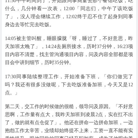
11:50中午时间到了，开始跟同事商量去那个餐馆吃饭，吃
什么，几分钟看一次表，12:00「同志们，中午了该吃饭
了」，没人理会继续工作，12:02终于忍不住了起身到同事
身边去等忙完去吃饭。
14:05被主管叫醒，睡眼朦胧「呀，睡过了，不好意思，昨
天加班太晚了」，14:24去厕所接水，历时37分钟，16:23项
目内容不清楚，找主管沟通项目内容，问及内容全部都是项
目会中讲到细节，历时35分钟。
17:30同事陆续整理工作，开始准备下班，「你们做完了
吗？我还有很多没做呢，下去吃饭准备加班，今天又是12
点。」
第二天，交工作的时候做的很糙，领导问及原因。「不好意
思啊，工作量有点大，我昨天加班到凌晨2点，实在扛不出
了，做的就有点仓促了」。他还在拼命一边拼命加班，一边
抱怨工作太辛苦，业绩却始终提不上来，工资一直不能有实