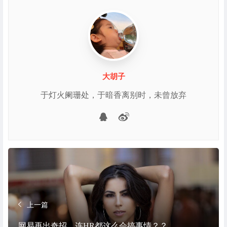
大胡子
于灯火阑珊处，于暗香离别时，未曾放弃
微博
QQ
上一篇
网易再出奇招，连HR都这么会搞事情？？