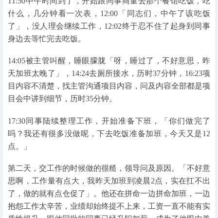
11:50中午时间到了，开始跟同事商量去那个餐馆吃饭，吃
什么，几分钟看一次表，12:00「同志们，中午了该吃饭
了」，没人理会继续工作，12:02终于忍不住了起身到同事
身边去等忙完去吃饭。
14:05被主管叫醒，睡眼朦胧「呀，睡过了，不好意思，昨
天加班太晚了」，14:24去厕所接水，历时37分钟，16:23项
目内容不清楚，找主管沟通项目内容，问及内容全部都是项
目会中讲到细节，历时35分钟。
17:30同事陆续整理工作，开始准备下班，「你们做完了
吗？我还有很多没做呢，下去吃饭准备加班，今天又是12
点。」
第二天，交工作的时候做的很糙，领导问及原因。「不好意
思啊，工作量有点大，我昨天加班到凌晨2点，实在扛不出
了，做的就有点仓促了」。他还在拼命一边拼命加班，一边
抱怨工作太辛苦，业绩却始终提不上来，工资一直不能有实