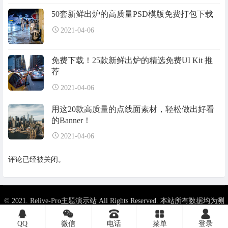
50套新鲜出炉的高质量PSD模版免费打包下载
2021-04-06
免费下载！25款新鲜出炉的精选免费UI Kit 推
荐
2021-04-06
用这20款高质量的点线面素材，轻松做出好看
的Banner！
2021-04-06
评论已经被关闭。
© 2021. Relive-Pro主题演示站 All Rights Reserved. 本站所有数据均为测
试使用, 侵权可联系删除.
豫ICP备##########号
Theme By
XinTheme
QQ
微信
电话
菜单
登录