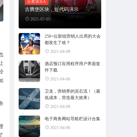
分类演示A
儿童肥肉
2020-07-28
古腾堡区块，短代码演示
2021-07-05
asdada大大
来自：
腾讯就只会抄袭和游戏？腾讯帝国攻防战背后的睿智与城府
250+位新锐营销人出席的大会
都发生了啥？
灯火阑珊处
2021-11-16
2021-04-08
也
让
于灯火阑珊处，于暗香离别时，未曾放
酒店预订应用程序用户界面套
弃
件下载
经
2021-04-06
如
来自：
电子商务网站导航栏设计合集
卫龙，营销界的泥石流！（最
低成本，营造最大效果）
范德萨范德萨
2021-10-24
余
2021-04-09
66666
电子商务网站导航栏设计合集
理
来自：
古腾堡区块，短代码演示
2021-04-06
了