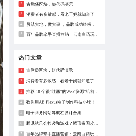
2
古腾堡区块，短代码演示
久伴博客
3
2020-09-17
消费者有多敏感，看老干妈就知道了
4
脚踏实地，做实事 ，品牌成功终极秘诀
66666666666666666
5
百年品牌牵手直播营销：云南白药玩出新高度
来自：
古腾堡区块，短代码演示
热门文章
顶顶顶顶
2020-08-20
古腾堡区块，短代码演示
测试评论后查看隐藏内容。
消费者有多敏感，看老干妈就知道了
来自：
古腾堡区块，短代码演示
推荐 10 个很“哇塞”的Web“资源”给前端工友，收藏等于学会~
教你用AE Plexus粒子制作科技小球！
儿童肥肉
2020-07-28
电子商务网站导航栏设计合集
asdada大大
腾讯就只会抄袭和游戏？腾讯帝国攻防战背后的睿智与城府
来自：
腾讯就只会抄袭和游戏？腾讯帝国攻防战背后的睿智与城府
百年品牌牵手直播营销：云南白药玩出新高度