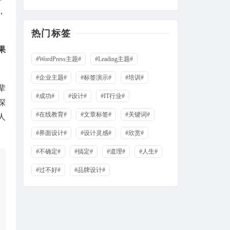
，
xicijiese
2021-09-06
热门标签
测试评论后查看隐藏内容。
果
来自：
古腾堡区块，短代码演示
#WordPress主题#
#Leading主题#
#企业主题#
#标签演示#
#培训#
112
辈
2021-06-04
#成功#
#设计#
#IT行业#
深
啊啊啊啊啊啊啊
#在线教育#
#文章标签#
#关键词#
人
#界面设计#
#设计灵感#
#欣赏#
来自：
酒店预订应用程序用户界面套件下载
#不确定#
#搞定#
#道理#
#人生#
112
2021-06-04
#过不好#
#品牌设计#
去
来自：
酒店预订应用程序用户界面套件下载