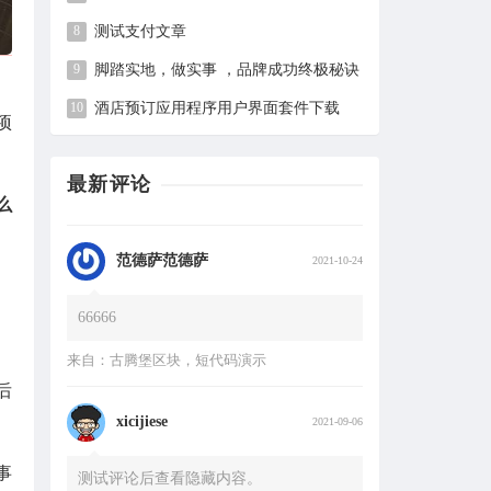
灯火阑珊处
2021-11-16
测试支付文章
脚踏实地，做实事 ，品牌成功终极秘诀
于灯火阑珊处，于暗香离别时，未曾放
弃
酒店预订应用程序用户界面套件下载
项
来自：
电子商务网站导航栏设计合集
最新评论
么
范德萨范德萨
2021-10-24
66666
来自：
古腾堡区块，短代码演示
xicijiese
2021-09-06
后
测试评论后查看隐藏内容。
来自：
古腾堡区块，短代码演示
事