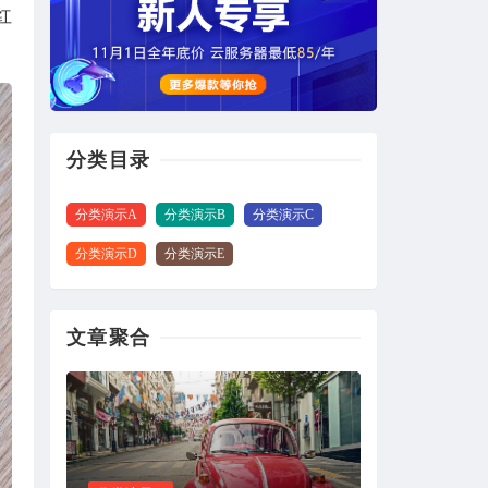
红
~
2020-09-19
很好！
来自：
酒店预订应用程序用户界面套件下载
分类目录
久伴博客
2020-09-17
分类演示A
分类演示B
分类演示C
66666666666666666
分类演示D
分类演示E
来自：
古腾堡区块，短代码演示
文章聚合
顶顶顶顶
2020-08-20
测试评论后查看隐藏内容。
来自：
古腾堡区块，短代码演示