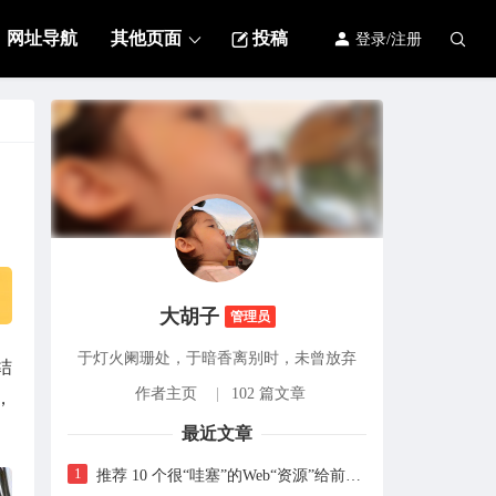
网址导航
其他页面
投稿
登录/注册
112
2021-06-04
去
来自：
酒店预订应用程序用户界面套件下载
咚咚锵
2020-11-03
测试评论后查看隐藏内容。
大胡子
管理员
来自：
古腾堡区块，短代码演示
于灯火阑珊处，于暗香离别时，未曾放弃
结
~
2020-09-19
作者主页
|
102 篇文章
，
最近文章
很好！
1
推荐 10 个很“哇塞”的Web“资源”给前端工友，收藏等于学会~
来自：
酒店预订应用程序用户界面套件下载