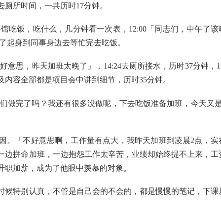
去厕所时间，一共历时17分钟。
餐馆吃饭，吃什么，几分钟看一次表，12:00「同志们，中午了该
不住了起身到同事身边去等忙完去吃饭。
好意思，昨天加班太晚了」，14:24去厕所接水，历时37分钟，16
及内容全部都是项目会中讲到细节，历时35分钟。
「你们做完了吗？我还有很多没做呢，下去吃饭准备加班，今天又是
因。「不好意思啊，工作量有点大，我昨天加班到凌晨2点，实
一边拼命加班，一边抱怨工作太辛苦，业绩却始终提不上来，工
升职加薪，成为了他眼中羡慕的对象。
时候特别认真，不管是自己会的不会的，都是慢慢的笔记，下课